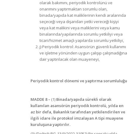
olarak bakımını, periyodik kontrolünü ve
onarımını yaptırmaktan sorumlu olan,
binada/yapıda kat maliklerinin kendi aralarında
seçeceği veya dışarıdan yetki vereceği kişiyi
veya kat malikini veya maliklerini veya kamu
binalarında/yapılarında sorumlu yetkiliyi veya
ticari/hizmet amaçlı yapılarda sorumlu yetkiliyi,
j) Periyodik kontrol: Asansörün güvenli kullanımı
ve işletme yönünden uygun çalışıp çalışmadığına
dair yaptırılacak olan muayeneyi,
Periyodik kontrol dönemi ve yaptırma sorumluluğu
MADDE 8
–
(1)
Binada/yapıda sürekli olarak
kullanılan asansörün periyodik kontrolü, yılda en
az bir defa, Bakanlık tarafından yetkilendirilen ve
ilgili idare ile protokol imzalayan A tipi muayene
kuruluşuna yaptırılır.
(3) (Değişik:RG-13/9/2022-31952) Bir sonraki yılda