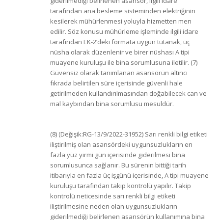
giderilmediği belirlenen asansör, ilgili idare
tarafından ana besleme sisteminden elektriğinin
kesilerek mühürlenmesi yoluyla hizmetten men
edilir. Söz konusu mühürleme işleminde ilgili idare
tarafından EK-2’deki formata uygun tutanak, üç
nüsha olarak düzenlenir ve birer nüshası A tipi
muayene kuruluşu ile bina sorumlusuna iletilir. (7)
Güvensiz olarak tanımlanan asansörün altıncı
fıkrada belirtilen süre içerisinde güvenli hale
getirilmeden kullandırılmasından doğabilecek can ve
mal kaybından bina sorumlusu mesuldür.
(8) (Değişik:RG-13/9/2022-31952) Sarı renkli bilgi etiketi
iliştirilmiş olan asansördeki uygunsuzlukların en
fazla yüz yirmi gün içerisinde giderilmesi bina
sorumlusunca sağlanır. Bu sürenin bittiği tarih
itibarıyla en fazla üç işgünü içerisinde, A tipi muayene
kuruluşu tarafından takip kontrolü yapılır. Takip
kontrolü neticesinde sarı renkli bilgi etiketi
iliştirilmesine neden olan uygunsuzlukların
giderilmediği belirlenen asansörün kullanımına bina