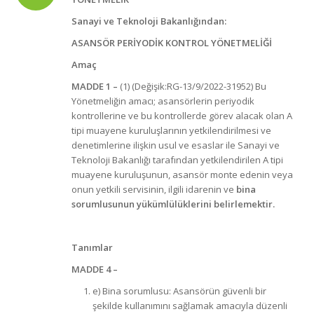
Sanayi ve Teknoloji Bakanlığından
:
ASANSÖR PERİYODİK KONTROL YÖNETMELİĞİ
A
maç
MADDE 1
–
(1) (Değişik:RG-13/9/2022-31952) Bu
Yönetmeliğin amacı; asansörlerin periyodik
kontrollerine ve bu kontrollerde görev alacak olan A
tipi muayene kuruluşlarının yetkilendirilmesi ve
denetimlerine ilişkin usul ve esaslar ile Sanayi ve
Teknoloji Bakanlığı tarafından yetkilendirilen A tipi
muayene kuruluşunun, asansör monte edenin veya
onun yetkili servisinin, ilgili idarenin ve
bina
sorumlusunun yükümlülüklerini belirlemektir.
Tanımlar
MADDE 4
–
e) Bina sorumlusu: Asansörün güvenli bir
şekilde kullanımını sağlamak amacıyla düzenli