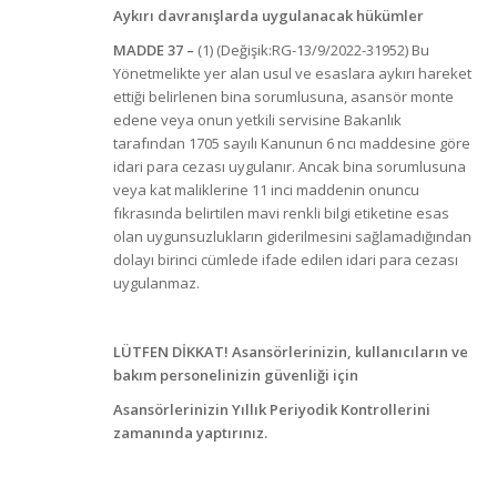
Aykırı davranışlarda uygulanacak hükümler
MADDE 37
–
(1) (Değişik:RG-13/9/2022-31952) Bu
Yönetmelikte yer alan usul ve esaslara aykırı hareket
ettiği belirlenen bina sorumlusuna, asansör monte
edene veya onun yetkili servisine Bakanlık
tarafından 1705 sayılı Kanunun 6 ncı maddesine göre
idari para cezası uygulanır. Ancak bina sorumlusuna
veya kat maliklerine 11 inci maddenin onuncu
fıkrasında belirtilen mavi renkli bilgi etiketine esas
olan uygunsuzlukların giderilmesini sağlamadığından
dolayı birinci cümlede ifade edilen idari para cezası
uygulanmaz.
LÜTFEN DİKKAT!
Asansörlerinizin, kullanıcıların ve
bakım personelinizin güvenliği için
Asansörlerinizin Yıllık Periyodik Kontrollerini
zamanında yaptırınız.