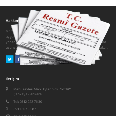
Hakkımızda
Montaj ve işletme aşamasındaki Asansörlerin ilgili mevzuatlara
uygun şekilde periyodik kontrollerini yaparak rapor halinde ilgili
yöneticilere, belediyelere, müteahhitlere ve asansör firmalarına
asansörlerinin durumu hakkında bilgilendirilmelerini sağlamaktır.
Twitter
Facebook
İletişim
Mebusevleri Mah. Ayten Sok. No:39/1
Çankaya / Ankara
Tel: 0312 222 76 30
0533 687 36 07